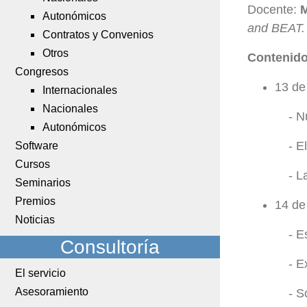
Docente:
M
Autonómicos
and BEAT.
Contratos y Convenios
Otros
Contenido
Congresos
13 de
Internacionales
Nacionales
- N
Autonómicos
- E
Software
Cursos
- L
Seminarios
Premios
14 de
Noticias
- E
Consultoría
- E
El servicio
Asesoramiento
- S