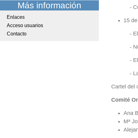
Más información
- C
Enlaces
15 de
Acceso usuarios
- E
Contacto
- N
- E
- L
Cartel del
Comité Or
Ana B
Mª Jo
Aleja