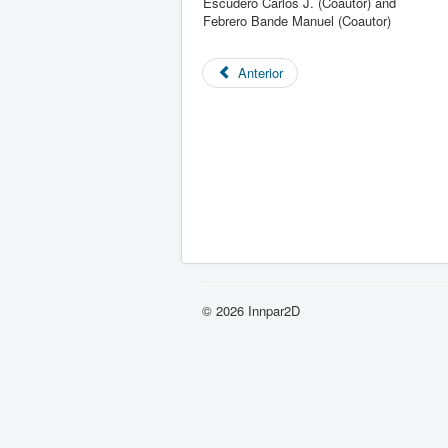
Escudero Carlos J. (Coautor) and
Febrero Bande Manuel (Coautor)
Anterior
© 2026 Innpar2D