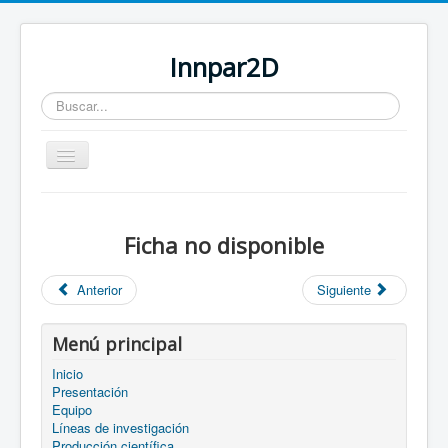
Innpar2D
Buscar...
Cambiar
navegación
Está aquí:
Inicio
Categoría Es
Miembros del proyecto
Ficha no disponible
Anterior
Siguiente
Menú principal
Inicio
Presentación
Equipo
Líneas de investigación
Producción científica