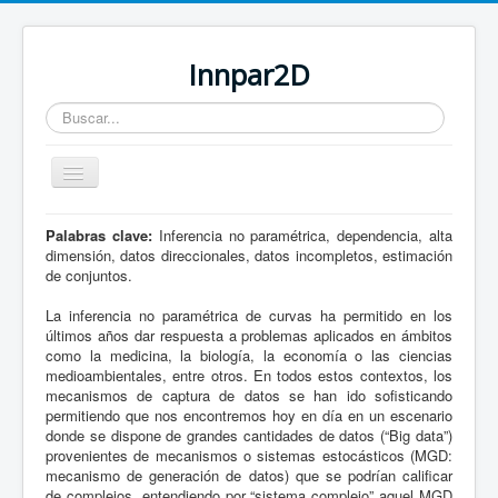
Innpar2D
Buscar...
Cambiar
navegación
Palabras clave:
Inferencia no paramétrica, dependencia, alta
Está aquí:
Inicio
Presentación
dimensión, datos direccionales, datos incompletos, estimación
de conjuntos.
La inferencia no paramétrica de curvas ha permitido en los
últimos años dar respuesta a problemas aplicados en ámbitos
como la medicina, la biología, la economía o las ciencias
medioambientales, entre otros. En todos estos contextos, los
mecanismos de captura de datos se han ido sofisticando
permitiendo que nos encontremos hoy en día en un escenario
donde se dispone de grandes cantidades de datos (“Big data”)
provenientes de mecanismos o sistemas estocásticos (MGD:
mecanismo de generación de datos) que se podrían calificar
de complejos, entendiendo por “sistema complejo” aquel MGD