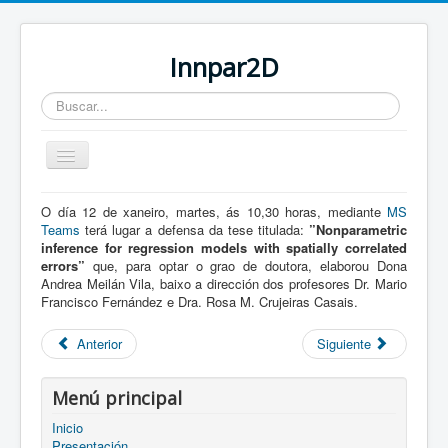
Innpar2D
Buscar...
Cambiar
navegación
O día 12 de xaneiro, martes, ás 10,30 horas, mediante
MS
Está aquí:
Inicio
Noticias
Teams
terá lugar a defensa da tese titulada:
”Nonparametric
Tesis de Andrea Meilán Vila
inference for regression models with spatially correlated
errors”
que, para optar o grao de doutora, elaborou Dona
Andrea Meilán Vila, baixo a dirección dos profesores Dr. Mario
Francisco Fernández e Dra. Rosa M. Crujeiras Casais.
Anterior
Siguiente
Menú principal
Inicio
Presentación