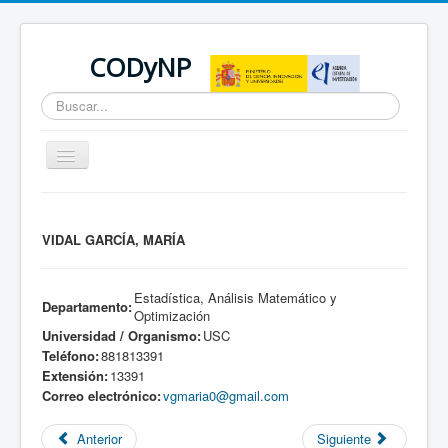
CODyNP
Buscar...
Cambiar
navegación
Está aquí:
Inicio
VIDAL GARCÍA, MARÍA
Estadística, Análisis Matemático y
Departamento:
Optimización
Universidad / Organismo:
USC
Teléfono:
881813391
Extensión:
13391
Correo electrónico:
vgmaria0@gmail.com
Anterior
Siguiente