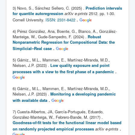
3) Novo, S., Sánchez Sellero, C. (2025) .
Prediction intervals
for quantile autoregression
arXiv e-prints
2512. pp. 1-30.
.
Cornell University.
ISSN: 2331-8422
4) Pérez González, Ana, Boente, G., Bianco, A., González-
Manteiga, W., Gude-Sampedro, F. (2024) .
Robust
Nonparametric Regression for Compositional Data: the
.
Simplicial--Real case
5) Gámiz,, M.L., Mammen, E., Martínez-Miranda, M.D.,
Nielsen, J.P. (2023) .
Low quality exposure and point
.
processes with a view to the first phase of a pandemic
6) Gámiz,, M.L., Mammen, E., Martínez-Miranda, M.D.,
Nielsen, J.P. (2023) .
Monitoring a developing pandemic
.
with available data
7) Cuesta-Albertos, JA, García-Portugués, Eduardo,
González-Manteiga, W., Febrero-Bande, M. (2017) .
Goodness-of-fit tests for the functional linear model based
.
on randomly projected empirical processes
arXiv e-prints