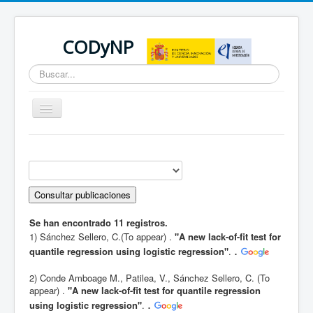
CODyNP
Buscar...
Cambiar
navegación
Está aquí:
Inicio
Producción científica
Preprints
Se han encontrado 11 registros.
1) Sánchez Sellero, C.(To appear) .
"A new lack-of-fit test for
.
quantile regression using logistic regression"
.
2) Conde Amboage M., Patilea, V., Sánchez Sellero, C. (To
appear) .
"A new lack-of-fit test for quantile regression
.
using logistic regression"
.