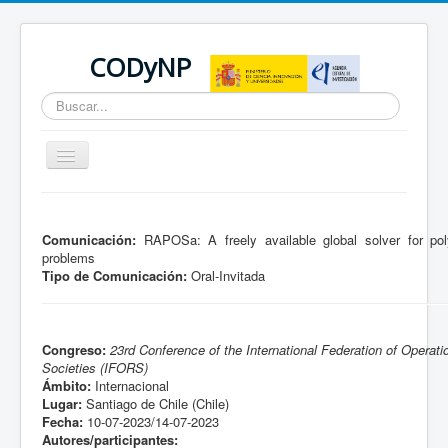
CODyNP
Buscar...
Cambiar
navegación
Está aquí:
Inicio
Comunicación:
RAPOSa: A freely available global solver for po
problems
Tipo de Comunicación:
Oral-Invitada
Congreso:
23rd Conference of the International Federation of Operat
Societies (IFORS)
Ámbito:
Internacional
Lugar:
Santiago de Chile (Chile)
Fecha:
10-07-2023/14-07-2023
Autores/participantes: