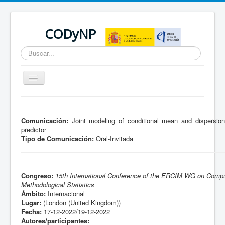
CODyNP
Buscar...
Cambiar
navegación
Está aquí:
Inicio
Comunicación:
Joint modeling of conditional mean and dispersion 
predictor
Tipo de Comunicación:
Oral-Invitada
Congreso:
15th International Conference of the ERCIM WG on Compu
Methodological Statistics
Ámbito:
Internacional
Lugar:
(London (United Kingdom))
Fecha:
17-12-2022/19-12-2022
Autores/participantes: