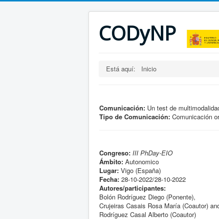
CODyNP
Está aquí:
Inicio
Comunicación:
Un test de multimodalida
Tipo de Comunicación:
Comunicación or
Congreso:
III PhDay-EIO
Ámbito:
Autonomico
Lugar:
Vigo (España)
Fecha:
28-10-2022/28-10-2022
Autores/participantes:
Bolón Rodríguez Diego (Ponente),
Crujeiras Casais Rosa María (Coautor) an
Rodríguez Casal Alberto (Coautor)