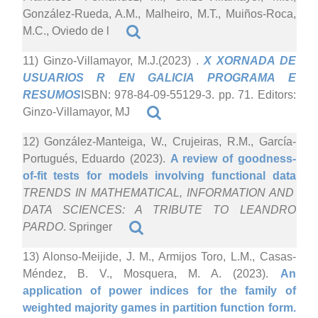
González-Rueda, A.M., Malheiro, M.T., Muiños-Roca,
M.C., Oviedo de l
11) Ginzo-Villamayor, M.J.(2023)
.
X XORNADA DE
USUARIOS R EN GALICIA PROGRAMA E
RESUMOS
ISBN: 978-84-09-55129-3. pp. 71. Editors:
Ginzo-Villamayor, MJ
12) González-Manteiga, W., Crujeiras, R.M., García-
Portugués, Eduardo (2023).
A review of goodness-
of-fit tests for models involving functional data
TRENDS IN MATHEMATICAL, INFORMATION AND
DATA SCIENCES: A TRIBUTE TO LEANDRO
PARDO
. Springer
13) Alonso-Meijide, J. M., Armijos Toro, L.M., Casas-
Méndez, B. V., Mosquera, M. A. (2023).
An
application of power indices for the family of
weighted majority games in partition function form.