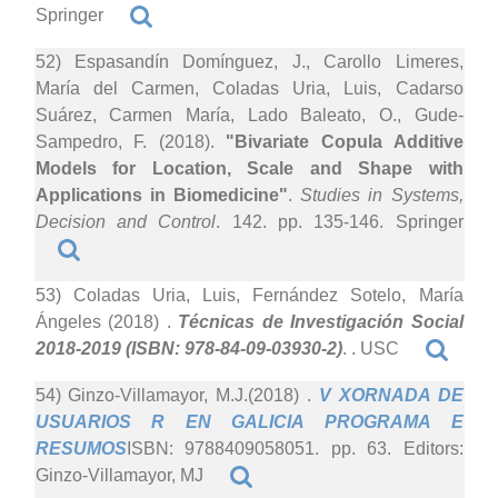
Springer
52) Espasandín Domínguez, J., Carollo Limeres,
María del Carmen, Coladas Uria, Luis, Cadarso
Suárez, Carmen María, Lado Baleato, O., Gude-
Sampedro, F. (2018).
"Bivariate Copula Additive
Models for Location, Scale and Shape with
Applications in Biomedicine"
.
Studies in Systems,
Decision and Control
. 142. pp. 135-146. Springer
53) Coladas Uria, Luis, Fernández Sotelo, María
Ángeles (2018)
.
Técnicas de Investigación Social
2018-2019 (ISBN: 978-84-09-03930-2)
. . USC
54) Ginzo-Villamayor, M.J.(2018)
.
V XORNADA DE
USUARIOS R EN GALICIA PROGRAMA E
RESUMOS
ISBN: 9788409058051. pp. 63. Editors:
Ginzo-Villamayor, MJ