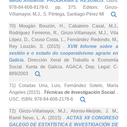
Medio Ambiente. PROGRAMA E RESUMOS
. ISBN:
978-84-608-8178-0. pp. 375. Editors: Ginzo-
Villamayor, M.J., S. Pértega, Santiago-Pérez MI
70) Mougán Bouzón, H., Cabaleiro Casal, M.J.,
Rodríguez Ferreiros, R., Ginzo-Villamayor, M.J., Vila
López, D., Couso Costa, L., Fernández Redondo, M.,
Rey Louzán, S. (2015)
.
XVIII Informe sobre a
xestión e o estado do cooperativismo agrario en
Galicia
. Dirección Xeral de Traballo e Economía
Social. Xunta de Galicia. AGACA. Dep. Legal: C-
889/2003
71) Coladas Uria, Luis, Fernández Sotelo, María
Ángeles (2015)
.
Técnicas de Investigación Social
. .
USC. ISBN: 978-84-608-2178-6
72) Ginzo-Villamayor, M.J., Alonso-Meijide, J. M.,
Ramil Novo, L. A. (2015)
.
ACTAS XII CONGRESO
GALEGO DE ESTATÍSTICA E INVESTIGACIÓN DE