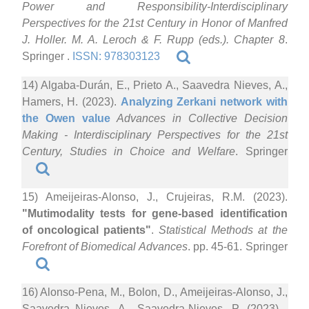
Power and Responsibility-Interdisciplinary
Perspectives for the 21st Century in Honor of Manfred
J. Holler. M. A. Leroch & F. Rupp (eds.). Chapter 8
.
Springer .
ISSN: 978303123
14) Algaba-Durán, E., Prieto A., Saavedra Nieves, A.,
Hamers, H. (2023).
Analyzing Zerkani network with
the Owen value
Advances in Collective Decision
Making - Interdisciplinary Perspectives for the 21st
Century, Studies in Choice and Welfare
. Springer
15) Ameijeiras-Alonso, J., Crujeiras, R.M. (2023).
"Mutimodality tests for gene-based identification
of oncological patients"
.
Statistical Methods at the
Forefront of Biomedical Advances
. pp. 45-61. Springer
16) Alonso-Pena, M., Bolon, D., Ameijeiras-Alonso, J.,
Saavedra Nieves, A., Saavedra-Nieves, P. (2023)
.