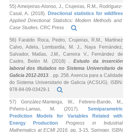
55) Ameijeiras-Alonso, J., Crujeiras, R.M., Rodríguez-
Casal, A. (2018).
Directional statistics for wildfires
Applied Directional Statistics: Modern Methods and
Case Studies
. CRC Press
56) Faraldo Roca, Pedro, Crujeiras, R.M., Martínez
Calvo, Adela, Lombardía, M. J., Naya Fernández,
Salvador, Matías, J.M., Carreira V., Fernández de
Castro, Belén M. (2018)
.
Estudo da inserción
laboral dos titulados no Sistema Universitario de
Galicia 2012-2013
. . pp. 258. Axencia para a Calidade
do Sistema Universitario de Galicia (ACSUG). ISBN:
978-84-09-03429-1
57) González-Manteiga, W., Febrero-Bande, M.,
Piñeiro-Lamas, M. (2017).
Semiparametric
Prediction Models for Variables Related with
Energy Production
Progress in Industrial
Mathematics at ECMI 2016
. pp. 3-15. Springer. ISBN