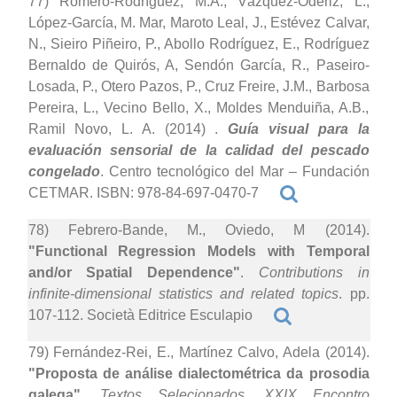
77) Romero-Rodríguez, M.A., Vázquez-Odériz, L.,
López-García, M. Mar, Maroto Leal, J., Estévez Calvar,
N., Sieiro Piñeiro, P., Abollo Rodríguez, E., Rodríguez
Bernaldo de Quirós, A, Sendón García, R., Paseiro-
Losada, P., Otero Pazos, P., Cruz Freire, J.M., Barbosa
Pereira, L., Vecino Bello, X., Moldes Menduiña, A.B.,
Ramil Novo, L. A. (2014)
.
Guía visual para la
evaluación sensorial de la calidad del pescado
congelado
. Centro tecnológico del Mar – Fundación
CETMAR. ISBN: 978-84-697-0470-7
78) Febrero-Bande, M., Oviedo, M (2014).
"Functional Regression Models with Temporal
and/or Spatial Dependence"
.
Contributions in
infinite-dimensional statistics and related topics
. pp.
107-112. Società Editrice Esculapio
79) Fernández-Rei, E., Martínez Calvo, Adela (2014).
"Proposta de análise dialectométrica da prosodia
galega"
.
Textos Selecionados, XXIX Encontro