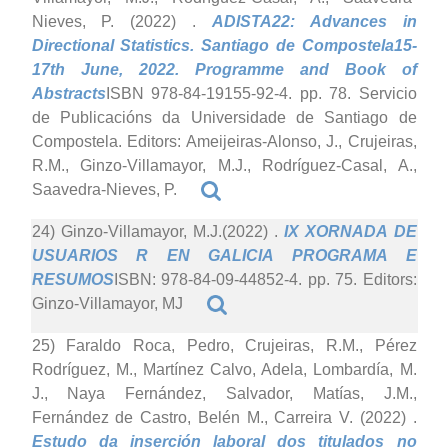
Nieves, P. (2022)
.
ADISTA22: Advances in
Directional Statistics. Santiago de Compostela15-
17th June, 2022. Programme and Book of
Abstracts
ISBN 978-84-19155-92-4. pp. 78. Servicio
de Publicacións da Universidade de Santiago de
Compostela. Editors: Ameijeiras-Alonso, J., Crujeiras,
R.M., Ginzo-Villamayor, M.J., Rodríguez-Casal, A.,
Saavedra-Nieves, P.
24) Ginzo-Villamayor, M.J.(2022)
.
IX XORNADA DE
USUARIOS R EN GALICIA PROGRAMA E
RESUMOS
ISBN: 978-84-09-44852-4. pp. 75. Editors:
Ginzo-Villamayor, MJ
25) Faraldo Roca, Pedro, Crujeiras, R.M., Pérez
Rodríguez, M., Martínez Calvo, Adela, Lombardía, M.
J., Naya Fernández, Salvador, Matías, J.M.,
Fernández de Castro, Belén M., Carreira V. (2022)
.
Estudo da inserción laboral dos titulados no