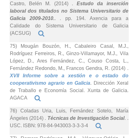
Castro, Belén M. (2014)
.
Estudo da inserción
laboral dos titulados no Sistema Universitario de
Galicia 2009-2010.
. . pp. 194. Axencia para a
Calidade do Sistema Universitario de Galicia
(ACSUG)
75) Mougán Bouzón, H., Cabaleiro Casal, M.J.,
Rodríguez Ferreiros, R., Ginzo-Villamayor, M.J., Vila
López, D., Ares Fernández, C., Couso Costa, L.,
Fernández Redondo, M., Francos Gendra, R. (2014)
.
XVII Informe sobre a xestión e o estado do
cooperativismo agrario en Galicia
. Dirección Xeral
de Traballo e Economía Social. Xunta de Galicia.
AGACA
76) Coladas Uria, Luis, Fernández Sotelo, María
Ángeles (2014)
.
Técnicas de Investigación Social
. .
USC. ISBN: 978-84-943003-3-3-3-4