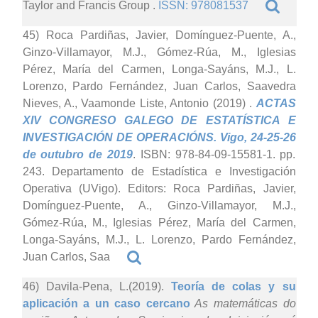
Taylor and Francis Group .
ISSN: 978081537
45) Roca Pardiñas, Javier, Domínguez-Puente, A.,
Ginzo-Villamayor, M.J., Gómez-Rúa, M., Iglesias
Pérez, María del Carmen, Longa-Sayáns, M.J., L.
Lorenzo, Pardo Fernández, Juan Carlos, Saavedra
Nieves, A., Vaamonde Liste, Antonio (2019)
.
ACTAS
XIV CONGRESO GALEGO DE ESTATÍSTICA E
INVESTIGACIÓN DE OPERACIÓNS. Vigo, 24-25-26
de outubro de 2019
. ISBN: 978-84-09-15581-1. pp.
243. Departamento de Estadística e Investigación
Operativa (UVigo). Editors: Roca Pardiñas, Javier,
Domínguez-Puente, A., Ginzo-Villamayor, M.J.,
Gómez-Rúa, M., Iglesias Pérez, María del Carmen,
Longa-Sayáns, M.J., L. Lorenzo, Pardo Fernández,
Juan Carlos, Saa
46) Davila-Pena, L.(2019).
Teoría de colas y su
aplicación a un caso cercano
As matemáticas do