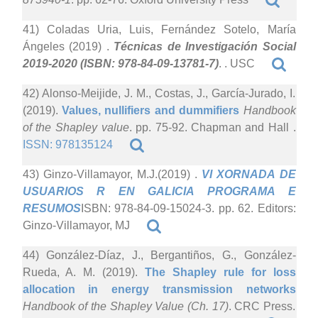
41) Coladas Uria, Luis, Fernández Sotelo, María
Ángeles (2019)
.
Técnicas de Investigación Social
2019-2020 (ISBN: 978-84-09-13781-7)
. . USC
42) Alonso-Meijide, J. M., Costas, J., García-Jurado, I.
(2019).
Values, nullifiers and dummifiers
Handbook
of the Shapley value
. pp. 75-92. Chapman and Hall .
ISSN: 978135124
43) Ginzo-Villamayor, M.J.(2019)
.
VI XORNADA DE
USUARIOS R EN GALICIA PROGRAMA E
RESUMOS
ISBN: 978-84-09-15024-3. pp. 62. Editors:
Ginzo-Villamayor, MJ
44) González-Díaz, J., Bergantiños, G., González-
Rueda, A. M. (2019).
The Shapley rule for loss
allocation in energy transmission networks
Handbook of the Shapley Value (Ch. 17)
. CRC Press.