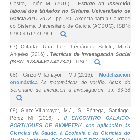
Castro, Belén M. (2016)
.
Estudo da inserción
laboral dos titulados no Sistema Universitario de
Galicia 2011-2012
. . pp. 248. Axencia para a Calidade
do Sistema Universitario de Galicia (ACSUG). ISBN:
978-84-617-4678-1
67) Coladas Uria, Luis, Fernández Sotelo, María
Ángeles (2016)
.
Técnicas de Investigación Social
(ISBN: 978-84-617-4173-1)
. . USC
68) Ginzo-Villamayor, M.J.(2016).
Modelización
onomástica
As matemáticas do veciño. Actas do
Seminario de Iniciación á Investigación
. pp. 33-38
69) Ginzo-Villamayor, M.J., S. Pértega, Santiago-
Pérez MI (2016)
.
II ENCONTRO GALAICO-
PORTUGUÉS DE BIOMETRÍA con aplicación ás
Ciencias da Saúde, á Ecoloxía e ás Ciencias do