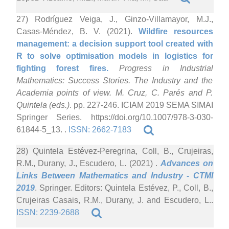
27) Rodríguez Veiga, J., Ginzo-Villamayor, M.J.,
Casas-Méndez, B. V. (2021).
Wildfire resources
management: a decision support tool created with
R to solve optimisation models in logistics for
fighting forest fires.
Progress in Industrial
Mathematics: Success Stories. The Industry and the
Academia points of view. M. Cruz, C. Parés and P.
Quintela (eds.)
. pp. 227-246. ICIAM 2019 SEMA SIMAI
Springer Series. https://doi.org/10.1007/978-3-030-
61844-5_13. .
ISSN: 2662-7183
28) Quintela Estévez-Peregrina, Coll, B., Crujeiras,
R.M., Durany, J., Escudero, L. (2021)
.
Advances on
Links Between Mathematics and Industry - CTMI
2019
. Springer. Editors: Quintela Estévez, P., Coll, B.,
Crujeiras Casais, R.M., Durany, J. and Escudero, L..
ISSN: 2239-2688