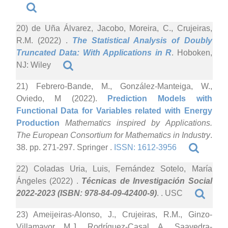
20) de Uña Álvarez, Jacobo, Moreira, C., Crujeiras,
R.M. (2022)
.
The Statistical Analysis of Doubly
Truncated Data: With Applications in R
. Hoboken,
NJ: Wiley
21) Febrero-Bande, M., González-Manteiga, W.,
Oviedo, M (2022).
Prediction Models with
Functional Data for Variables related with Energy
Production
Mathematics inspired by Applications.
The European Consortium for Mathematics in Industry
.
38. pp. 271-297. Springer .
ISSN: 1612-3956
22) Coladas Uria, Luis, Fernández Sotelo, María
Ángeles (2022)
.
Técnicas de Investigación Social
2022-2023 (ISBN: 978-84-09-42400-9)
. . USC
23) Ameijeiras-Alonso, J., Crujeiras, R.M., Ginzo-
Villamayor, M.J., Rodríguez-Casal, A., Saavedra-