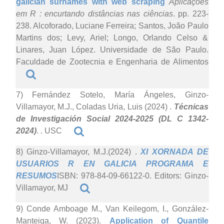
galician surnames with web scraping
Aplicações
em R : encurtando distâncias nas ciências
. pp. 223-
238. Alcoforado, Luciane Ferreira; Santos, João Paulo
Martins dos; Levy, Ariel; Longo, Orlando Celso &
Linares, Juan López. Universidade de São Paulo.
Faculdade de Zootecnia e Engenharia de Alimentos
7) Fernández Sotelo, María Ángeles, Ginzo-
Villamayor, M.J., Coladas Uria, Luis (2024)
.
Técnicas
de Investigación Social 2024-2025 (DL C 1342-
2024)
. . USC
8) Ginzo-Villamayor, M.J.(2024)
.
XI XORNADA DE
USUARIOS R EN GALICIA PROGRAMA E
RESUMOS
ISBN: 978-84-09-66122-0. Editors: Ginzo-
Villamayor, MJ
9) Conde Amboage M., Van Keilegom, I., González-
Manteiga, W. (2023).
Application of Quantile