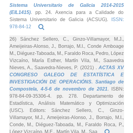
Sistema Universitario de Galicia 2014-2015
(EIL1415)
. pp. 24. Axencia para a Calidade do
Sistema Universitario de Galicia (ACSUG).
ISSN:
978-84-12
26) Sánchez Sellero, C., Ginzo-Villamayor, M.J.,
Ameijeiras-Alonso, J., Borrajo, M.I., Conde Amboage
M., Diéguez-Taboada, M., Faraldo Roca, Pedro, López
Vizcaíno, María Esther, Martín Vila, M., Saavedra
Nieves, A., Saavedra-Nieves, P. (2021)
.
ACTAS XV
CONGRESO GALEGO DE ESTATÍSTICA E
INVESTIGACIÓN DE OPERACIÓNS. Santiago de
Compostela, 4-5-6 de novembro de 2021
. ISBN:
978-84-09-35306-4. pp. 278. Departamento de
Estadística, Análisis Matemático y Optimización
(USC). Editors: Sánchez Sellero, C., Ginzo-
Villamayor, M.J., Ameijeiras-Alonso, J., Borrajo, M.I.,
Conde, M., Diéguez-Taboada, M., Faraldo Roca, P.,
López Vizcaíno, M.E., Martín Vila, M., Saa