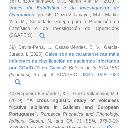
38) Ginzo-Villamayor, M.J., Martín Vila, M. (2020)
.
Voces da Estatística e da Investigación de
Operacións
. pp. 66. Ginzo-Villamayor, M.J., Martín-
Vila, M., Sociedade Galega para a Promoción da
Estatística e da Investigación de Operacións
(SGAPEIO)
39) Davila-Pena, L., Casas-Méndez, B. V., García-
Jurado, I. (2020).
Cales son as características máis
influentes na clasificación de pacientes infectados
por COVID-19 en Galicia?
Boletín de la SGAPEIO
(Informest)
. 55. pp. 4. SGAPEIO .
ISSN: 1695-7083
40) Regueira Fernández, X.L., Ginzo-Villamayor, M.J.
(2019).
"A cross-linguistic study of voiceless
fricative sibilants in Galician and European
Portuguese"
.
Romance Phonetics and Phonology.
(editors: Gibson, M. and Gil, J.) ISBN: 978-0-19-
873940-1
. pp. 62-76. Oxford University Press