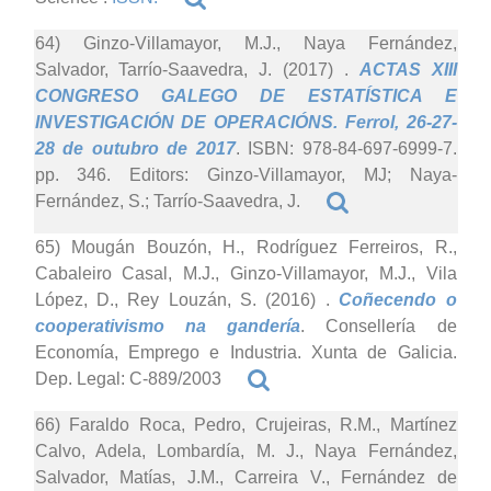
64) Ginzo-Villamayor, M.J., Naya Fernández,
Salvador, Tarrío-Saavedra, J. (2017)
.
ACTAS XIII
CONGRESO GALEGO DE ESTATÍSTICA E
INVESTIGACIÓN DE OPERACIÓNS. Ferrol, 26-27-
28 de outubro de 2017
. ISBN: 978-84-697-6999-7.
pp. 346. Editors: Ginzo-Villamayor, MJ; Naya-
Fernández, S.; Tarrío-Saavedra, J.
65) Mougán Bouzón, H., Rodríguez Ferreiros, R.,
Cabaleiro Casal, M.J., Ginzo-Villamayor, M.J., Vila
López, D., Rey Louzán, S. (2016)
.
Coñecendo o
cooperativismo na gandería
. Consellería de
Economía, Emprego e Industria. Xunta de Galicia.
Dep. Legal: C-889/2003
66) Faraldo Roca, Pedro, Crujeiras, R.M., Martínez
Calvo, Adela, Lombardía, M. J., Naya Fernández,
Salvador, Matías, J.M., Carreira V., Fernández de