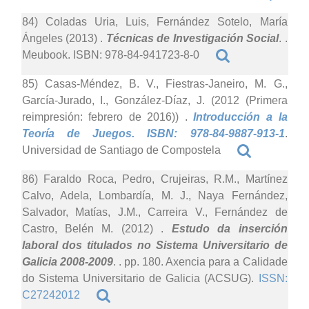
84) Coladas Uria, Luis, Fernández Sotelo, María
Ángeles (2013)
.
Técnicas de Investigación Social
. .
Meubook. ISBN: 978-84-941723-8-0
85) Casas-Méndez, B. V., Fiestras-Janeiro, M. G.,
García-Jurado, I., González-Díaz, J. (2012 (Primera
reimpresión: febrero de 2016))
.
Introducción a la
Teoría de Juegos. ISBN: 978-84-9887-913-1
.
Universidad de Santiago de Compostela
86) Faraldo Roca, Pedro, Crujeiras, R.M., Martínez
Calvo, Adela, Lombardía, M. J., Naya Fernández,
Salvador, Matías, J.M., Carreira V., Fernández de
Castro, Belén M. (2012)
.
Estudo da inserción
laboral dos titulados no Sistema Universitario de
Galicia 2008-2009
. . pp. 180. Axencia para a Calidade
do Sistema Universitario de Galicia (ACSUG).
ISSN:
C27242012