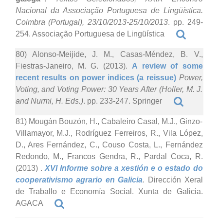
Nacional da Associação Portuguesa de Lingüística.
Coimbra (Portugal), 23/10/2013-25/10/2013
. pp. 249-
254. Associação Portuguesa de Lingüística
80) Alonso-Meijide, J. M., Casas-Méndez, B. V.,
Fiestras-Janeiro, M. G. (2013).
A review of some
recent results on power indices (a reissue)
Power,
Voting, and Voting Power: 30 Years After (Holler, M. J.
and Nurmi, H. Eds.)
. pp. 233-247. Springer
81) Mougán Bouzón, H., Cabaleiro Casal, M.J., Ginzo-
Villamayor, M.J., Rodríguez Ferreiros, R., Vila López,
D., Ares Fernández, C., Couso Costa, L., Fernández
Redondo, M., Francos Gendra, R., Pardal Coca, R.
(2013)
.
XVI Informe sobre a xestión e o estado do
cooperativismo agrario en Galicia
. Dirección Xeral
de Traballo e Economía Social. Xunta de Galicia.
AGACA