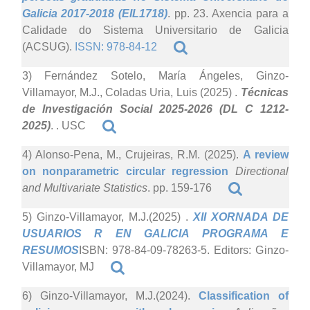
Galicia 2017-2018 (EIL1718)
. pp. 23. Axencia para a
Calidade do Sistema Universitario de Galicia
(ACSUG).
ISSN: 978-84-12
3) Fernández Sotelo, María Ángeles, Ginzo-
Villamayor, M.J., Coladas Uria, Luis (2025)
.
Técnicas
de Investigación Social 2025-2026 (DL C 1212-
2025)
. . USC
4) Alonso-Pena, M., Crujeiras, R.M. (2025).
A review
on nonparametric circular regression
Directional
and Multivariate Statistics
. pp. 159-176
5) Ginzo-Villamayor, M.J.(2025)
.
XII XORNADA DE
USUARIOS R EN GALICIA PROGRAMA E
RESUMOS
ISBN: 978-84-09-78263-5. Editors: Ginzo-
Villamayor, MJ
6) Ginzo-Villamayor, M.J.(2024).
Classification of