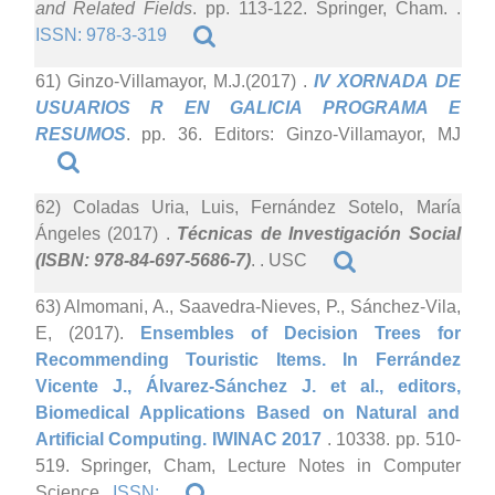
and Related Fields
. pp. 113-122. Springer, Cham. .
ISSN: 978-3-319
61) Ginzo-Villamayor, M.J.(2017)
.
IV XORNADA DE
USUARIOS R EN GALICIA PROGRAMA E
RESUMOS
. pp. 36. Editors: Ginzo-Villamayor, MJ
62) Coladas Uria, Luis, Fernández Sotelo, María
Ángeles (2017)
.
Técnicas de Investigación Social
(ISBN: 978-84-697-5686-7)
. . USC
63) Almomani, A., Saavedra-Nieves, P., Sánchez-Vila,
E, (2017).
Ensembles of Decision Trees for
Recommending Touristic Items. In Ferrández
Vicente J., Álvarez-Sánchez J. et al., editors,
Biomedical Applications Based on Natural and
Artificial Computing. IWINAC 2017
. 10338. pp. 510-
519. Springer, Cham, Lecture Notes in Computer
Science .
ISSN: