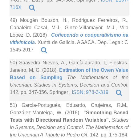
716X
49) Mougán Bouzón, H., Rodríguez Ferreiros, R.,
Cabaleiro Casal, M.J., Ginzo-Villamayor, M.J., Vila
López, D. (2018)
.
Coñecendo o cooperativismo na
vitivinícola
. Xunta de Galicia. AGACA. Dep. Legal: C
1545-2017
50) Saavedra Nieves, A., García-Jurado, I., Fiestras-
Janeiro, M. G. (2018).
Estimation of the Owen Value
Based on Sampling
The Mathematics of the
Uncertain. Studies in Systems, Decision and Control
.
142. pp. 347-356. Springer .
ISSN: 978-3-319
51) García-Portugués, Eduardo, Crujeiras, R.M.,
González-Manteiga, W. (2018).
"Smoothing-Based
Tests with Directional Random Variables"
.
Studies
in Systems, Decision and Control. The Mathematics of
the Uncertain A Tribute to Pedro Gil
. 142. pp. 175-184.