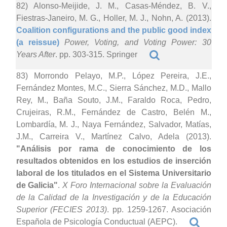
82) Alonso-Meijide, J. M., Casas-Méndez, B. V.,
Fiestras-Janeiro, M. G., Holler, M. J., Nohn, A. (2013).
Coalition configurations and the public good index
(a reissue)
Power, Voting, and Voting Power: 30
Years After
. pp. 303-315. Springer
83) Morrondo Pelayo, M.P., López Pereira, J.E.,
Fernández Montes, M.C., Sierra Sánchez, M.D., Mallo
Rey, M., Baña Souto, J.M., Faraldo Roca, Pedro,
Crujeiras, R.M., Fernández de Castro, Belén M.,
Lombardía, M. J., Naya Fernández, Salvador, Matías,
J.M., Carreira V., Martínez Calvo, Adela (2013).
"Análisis por rama de conocimiento de los
resultados obtenidos en los estudios de inserción
laboral de los titulados en el Sistema Universitario
de Galicia"
.
X Foro Internacional sobre la Evaluación
de la Calidad de la Investigación y de la Educación
Superior (FECIES 2013)
. pp. 1259-1267. Asociación
Española de Psicología Conductual (AEPC).