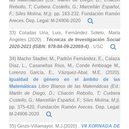
Rebollo, T; Curbera Costello, G.; Marcellán Español,
F.; Siles Molina, M.))
. pp. 163-232. Fundación Ramón
Areces. Dep. Legal: M-24906-2020
33) Coladas Uria, Luis, Fernández Sotelo, María
Ángeles (2020)
.
Técnicas de Investigación Social
2020-2021 (ISBN: 978-84-09-22069-4)
. . USC
34) Macho Stadler, M., Padrón Fernández, E., Calaza
Díaz, L., Casanellas Rius, M., Conde Amboage M.,
Lorenzo García, E., Vázquez-Abal, M.E. (2020).
Igualdad de género en el ámbito de las
Matemáticas
Libro Blanco de las Matemáticas (Ed.:
Martín de Diego, D.; Chacón Rebollo, T; Curbera
Costello, G.; Marcellán Español, F.; Siles Molina, M.))
.
pp. 375-420. Fundación Ramón Areces. Dep. Legal:
M-24906-2020
35) Ginzo-Villamayor, M.J.(2020)
.
VII XORNADA DE