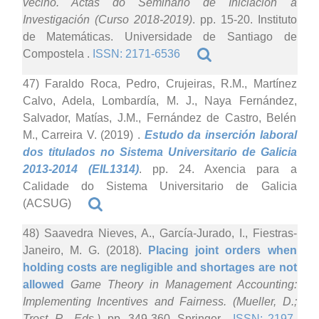
veciño. Actas do Seminario de Iniciación á
Investigación (Curso 2018-2019)
. pp. 15-20. Instituto
de Matemáticas. Universidade de Santiago de
Compostela .
ISSN: 2171-6536
47) Faraldo Roca, Pedro, Crujeiras, R.M., Martínez
Calvo, Adela, Lombardía, M. J., Naya Fernández,
Salvador, Matías, J.M., Fernández de Castro, Belén
M., Carreira V. (2019)
.
Estudo da inserción laboral
dos titulados no Sistema Universitario de Galicia
2013-2014 (EIL1314)
. pp. 24. Axencia para a
Calidade do Sistema Universitario de Galicia
(ACSUG)
48) Saavedra Nieves, A., García-Jurado, I., Fiestras-
Janeiro, M. G. (2018).
Placing joint orders when
holding costs are negligible and shortages are not
allowed
Game Theory in Management Accounting:
Implementing Incentives and Fairness. (Mueller, D.;
Trost, R., Eds.)
. pp. 349-360. Springer .
ISSN: 2197-