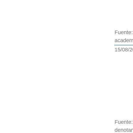
Fuente:
academi
15/08/
Fuente:
denotan