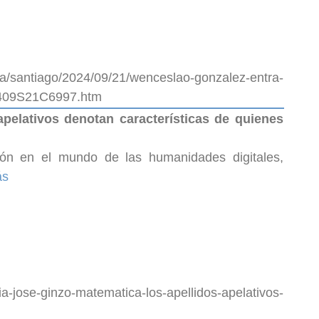
cia/santiago/2024/09/21/wenceslao-gonzalez-entra-
02409S21C6997.htm
pelativos denotan características de quienes
ción en el mundo de las humanidades digitales,
ás
a-jose-ginzo-matematica-los-apellidos-apelativos-