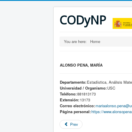
CODyNP
You are here:
Home
ALONSO PENA, MARÍA
Departamento:
Estadística, Análisis Mat
Universidad / Organismo:
USC
Teléfono:
881813173
Extensión:
13173
Correo electrónico:
mariaalonso.pena@u
Página personal:
https://www.alonsopena
Prev