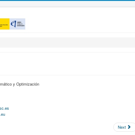
emático y Optimización
sc.es
.eu
Next