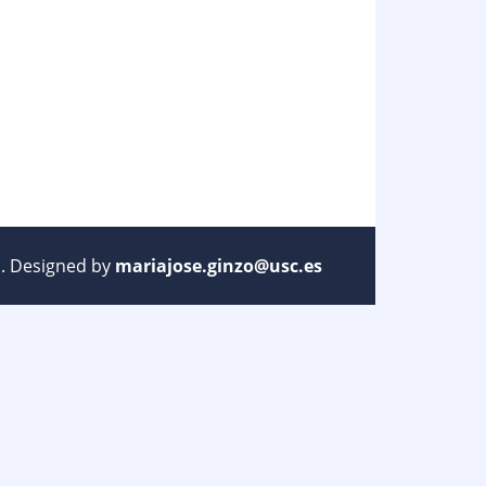
ed. Designed by
mariajose.ginzo@usc.es