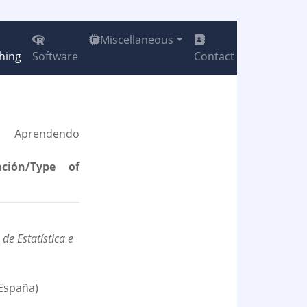
Miscellaneous
hing
Software
Contact
Aprendendo
ción/Type of
de Estatística e
España)