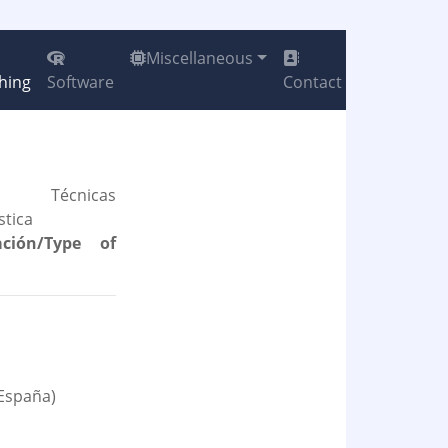
Miscellaneous
hing
Software
Contact
Técnicas
stica
ción/Type of
España)