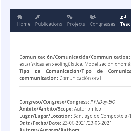
Home
Publications
Projects
Congresses
Teac
Comunicación/Comunicación/Communication:
estatísticas en xeolingüística. Modelización onomá
Tipo de Comunicación/Tipo de Comunica
communication:
Comunicación oral
Congreso/Congreso/Congress:
II PhDay-EIO
Ámbito/Ámbito/Scope:
Autonomico
Lugar/Lugar/Location:
Santiago de Compostela (
Data/Fecha/Date:
23-06-2021/23-06-2021
Autores/Autores/Authors: