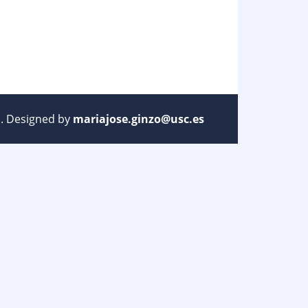
ed. Designed by
mariajose.ginzo@usc.es