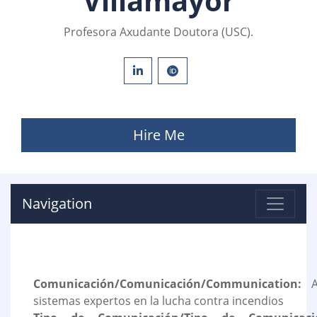
Villamayor
Profesora Axudante Doutora (USC).
Hire Me
Navigation
Comunicación/Comunicación/Communication:
Al
sistemas expertos en la lucha contra incendios