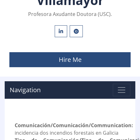
Villamayor
Profesora Axudante Doutora (USC).
Hire Me
Navigation
Comunicación/Comunicación/Communication:
R
incidencia dos incendios forestais en Galicia