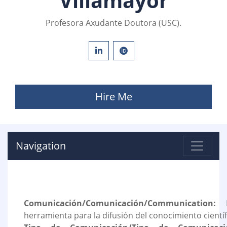
Villamayor
Profesora Axudante Doutora (USC).
Hire Me
Navigation
Comunicación/Comunicación/Communication:
L
herramienta para la difusión del conocimiento científ