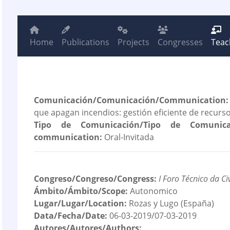
Home
Publications
Projects
Congresses
Teac
Comunicación/Comunicación/Communication:
que apagan incendios: gestión eficiente de recurs
Tipo de Comunicación/Tipo de Comunica
communication:
Oral-Invitada
Congreso/Congreso/Congress:
I Foro Técnico da Civ
Ámbito/Ámbito/Scope:
Autonomico
Lugar/Lugar/Location:
Rozas y Lugo (España)
Data/Fecha/Date:
06-03-2019/07-03-2019
Autores/Autores/Authors: