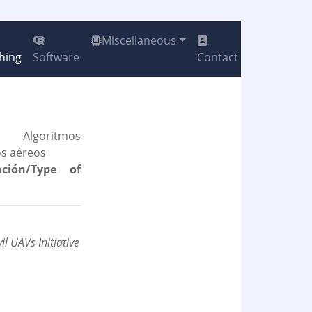
Miscellaneous
hing
Software
Contact
Algoritmos
os aéreos
ción/Type of
il UAVs Initiative