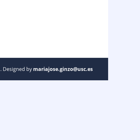
ed. Designed by
mariajose.ginzo@usc.es