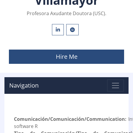
Villamayor
Profesora Axudante Doutora (USC).
Hire Me
Navigation
Comunicación/Comunicación/Communication:
In
software R