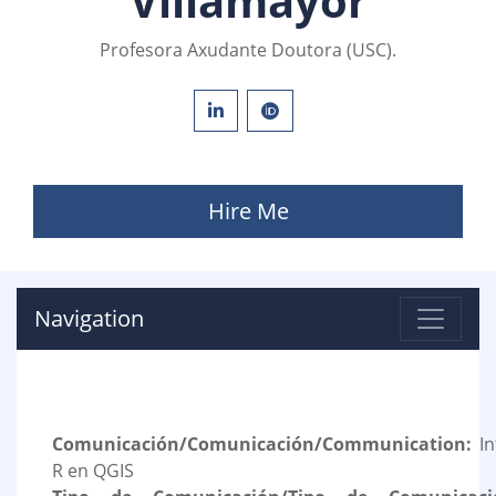
Villamayor
Profesora Axudante Doutora (USC).
Hire Me
Navigation
Comunicación/Comunicación/Communication:
In
R en QGIS