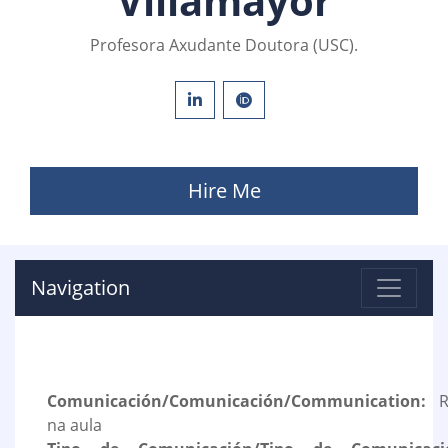
Villamayor
Profesora Axudante Doutora (USC).
Hire Me
Navigation
Comunicación/Comunicación/Communication:
Re
na aula