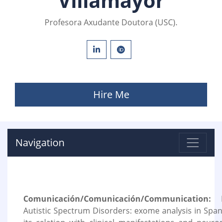
Villamayor
Profesora Axudante Doutora (USC).
Hire Me
Navigation
Comunicación/Comunicación/Communication:
Bi
Autistic Spectrum Disorders: exome analysis in Span