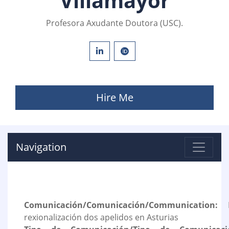
Villamayor
Profesora Axudante Doutora (USC).
Hire Me
Navigation
Comunicación/Comunicación/Communication:
P
rexionalización dos apelidos en Asturias