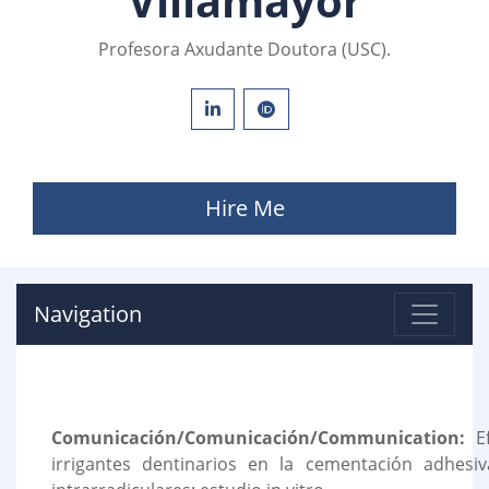
Villamayor
Profesora Axudante Doutora (USC).
Hire Me
Navigation
Comunicación/Comunicación/Communication:
Ef
irrigantes dentinarios en la cementación adhesi