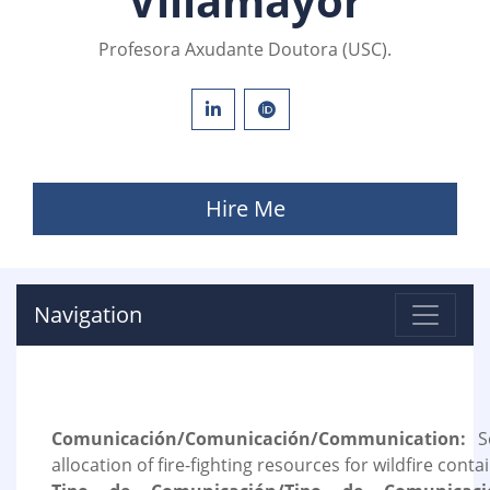
Villamayor
Profesora Axudante Doutora (USC).
Hire Me
Navigation
Comunicación/Comunicación/Communication:
Se
allocation of fire-fighting resources for wildfire cont