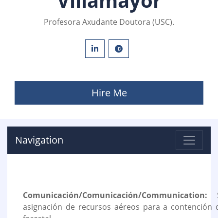
Villamayor
Profesora Axudante Doutora (USC).
Hire Me
Navigation
Comunicación/Comunicación/Communication:
Se
asignación de recursos aéreos para a contención 