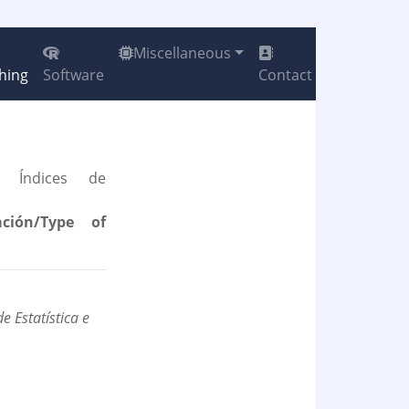
Miscellaneous
hing
Software
Contact
Índices de
ción/Type of
e Estatística e