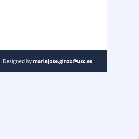
ed. Designed by
mariajose.ginzo@usc.es