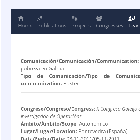
Home
Publications
Projects
Congresses
Teac
Comunicación/Comunicación/Communication:
pobreza en Galicia
Tipo de Comunicación/Tipo de Comunica
communication:
Poster
Congreso/Congreso/Congress:
X Congreso Galego d
Investigación de Operacións
Ámbito/Ámbito/Scope:
Autonomico
Lugar/Lugar/Location:
Pontevedra (España)
Data/Fecha/Date:
03-11-2011/05-11-2011