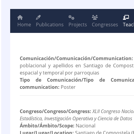
Home
Publications
Projects
Congresses
Teac
Comunicación/Comunicación/Communication:
poblacional y apellidos en Santiago de Composte
espacial y temporal por parroquias
Tipo de Comunicación/Tipo de Comunica
communication:
Poster
Congreso/Congreso/Congress:
XLII Congreso Nacio
Estadística, Investigación Operativa y Ciencia de Datos
Ámbito/Ámbito/Scope:
Nacional
Lugar/Lugar/Location:
Santiago de Compostela (