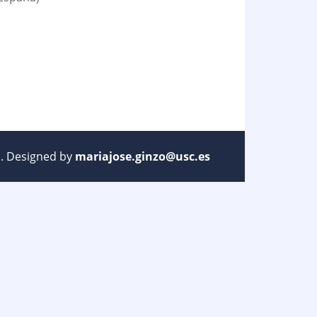
ed. Designed by
mariajose.ginzo@usc.es