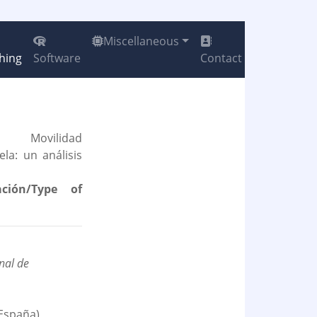
Miscellaneous
hing
Software
Contact
Movilidad
la: un análisis
ción/Type of
nal de
España)