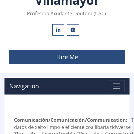
Villamayor
Profesora Axudante Doutora (USC).
Hire Me
Navigation
Comunicación/Comunicación/Communication:
Tr
datos de xeito limpo e eficiente coa libaría tidyverse