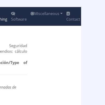
Miscellaneous
hing
Software
Contact
Seguridad
endios: cálculo
ción/Type of
ornadas de