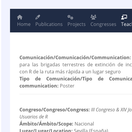
Home
Publications
Projects
Congresses
Teac
Comunicación/Comunicación/Communication:
para las brigadas terrestres de extinción de inc
con R de la ruta más rápida a un lugar seguro
Tipo de Comunicación/Tipo de Comunica
communication:
Poster
Congreso/Congreso/Congress:
III Congreso & XIV J
Usuarios de R
Ámbito/Ámbito/Scope:
Nacional
Lugar/Lugar/Location:
Sevilla (España)