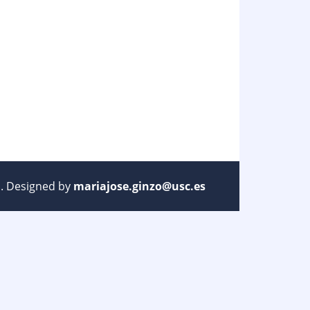
ed. Designed by
mariajose.ginzo@usc.es