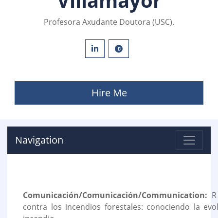
Villamayor
Profesora Axudante Doutora (USC).
Hire Me
Navigation
Comunicación/Comunicación/Communication:
R 
contra los incendios forestales: conociendo la ev