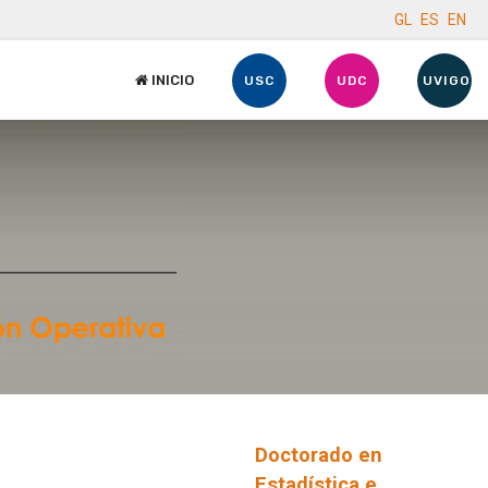
GL
ES
EN
INICIO
USC
UDC
UVIGO
Doctorado en
Estadística e