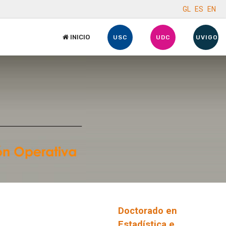
GL
ES
EN
INICIO
USC
UDC
UVIGO
Doctorado en
Estadística e