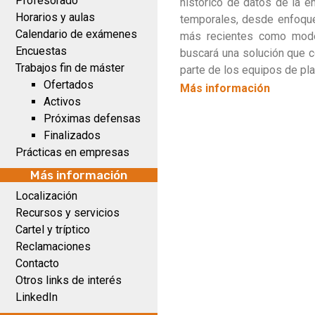
Profesorado
histórico de datos de la e
Horarios y aulas
temporales, desde enfoqu
Calendario de exámenes
más recientes como mode
Encuestas
buscará una solución que c
Trabajos fin de máster
parte de los equipos de pla
Ofertados
Más información
Activos
Próximas defensas
Finalizados
Prácticas en empresas
Más información
Localización
Recursos y servicios
Cartel y tríptico
Reclamaciones
Contacto
Otros links de interés
LinkedIn