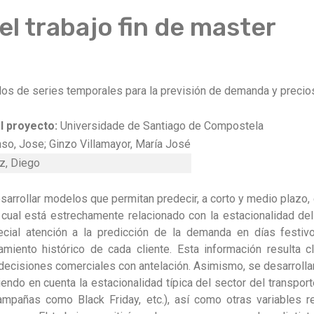
l trabajo fin de master
los de series temporales para la previsión de demanda y preci
l proyecto:
Universidade de Santiago de Compostela
nso, Jose;
Ginzo Villamayor, María José
z, Diego
desarrollar modelos que permitan predecir, a corto y medio plaz
el cual está estrechamente relacionado con la estacionalidad de
cial atención a la predicción de la demanda en días festiv
iento histórico de cada cliente. Esta información resulta cl
r decisiones comerciales con antelación. Asimismo, se desarroll
niendo en cuenta la estacionalidad típica del sector del transpor
campañas como Black Friday, etc.), así como otras variables 