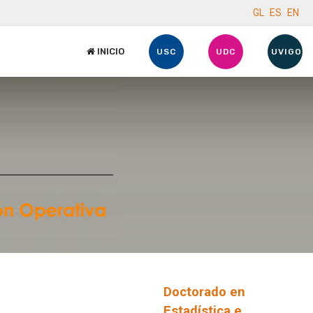
GL
ES
EN
INICIO
USC
UDC
UVIGO
Doctorado en
Estadística e