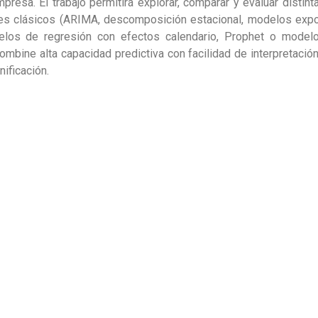
mpresa. El trabajo permitirá explorar, comparar y evaluar disti
es clásicos (ARIMA, descomposición estacional, modelos exp
los de regresión con efectos calendario, Prophet o model
ombine alta capacidad predictiva con facilidad de interpretació
nificación.