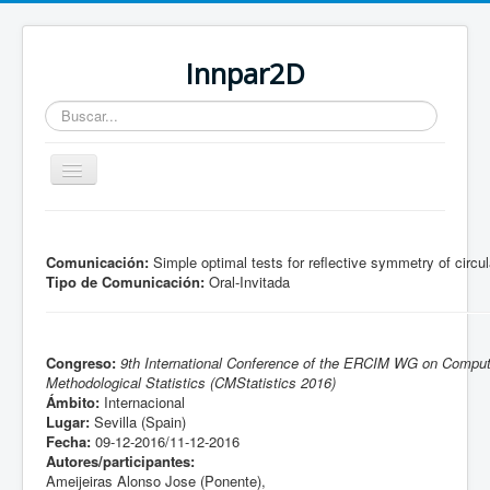
Innpar2D
Buscar...
Cambiar
navegación
Está aquí:
Inicio
Comunicación:
Simple optimal tests for reflective symmetry of circul
Tipo de Comunicación:
Oral-Invitada
Congreso:
9th International Conference of the ERCIM WG on Comput
Methodological Statistics (CMStatistics 2016)
Ámbito:
Internacional
Lugar:
Sevilla (Spain)
Fecha:
09-12-2016/11-12-2016
Autores/participantes:
Ameijeiras Alonso Jose (Ponente),