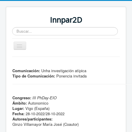
Innpar2D
Buscar...
Cambiar
navegación
Está aquí:
Inicio
Comunicación:
Unha investigación atípica
Tipo de Comunicación:
Ponencia invitada
Congreso:
III PhDay-EIO
Ámbito:
Autonomico
Lugar:
Vigo (España)
Fecha:
28-10-2022/28-10-2022
Autores/participantes:
Ginzo Villamayor María José (Coautor)