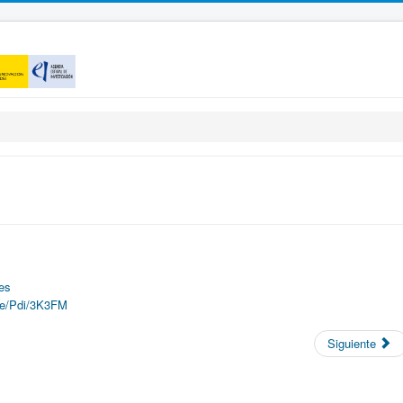
es
ile/Pdi/3K3FM
Siguiente