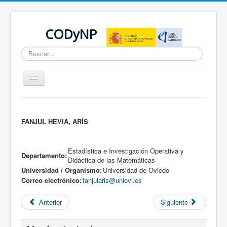
CODyNP
Buscar...
Cambiar
navegación
Está aquí:
Inicio
FANJUL HEVIA, ARÍS
Estadística e Investigación Operativa y
Departamento:
Didáctica de las Matemáticas
Universidad / Organismo:
Universidad de Oviedo
Correo electrónico:
fanjularis@uniovi.es
Anterior
Siguiente