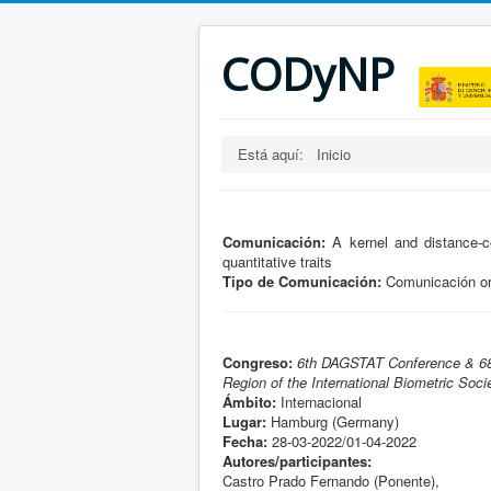
CODyNP
Está aquí:
Inicio
Comunicación:
A kernel and distance-c
quantitative traits
Tipo de Comunicación:
Comunicación or
Congreso:
6th DAGSTAT Conference & 68
Region of the International Biometric Soci
Ámbito:
Internacional
Lugar:
Hamburg (Germany)
Fecha:
28-03-2022/01-04-2022
Autores/participantes:
Castro Prado Fernando (Ponente),